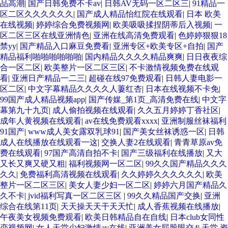
品高潮
|
国产日韩免费不卡av
|
日韩AV无码一区二区三
|
91精品一
区二区久久久久久久
|
国产成人精品怡红院在线观看
|
日本 欧美
在线视频
|
婷婷综合免费视频网
|
欧美吸吸揉捏阴蒂后入视频
|
一
区二区三区在线亚洲情色
|
亚洲在线高清免费观看
|
色婷婷狠狠18
禁yy
|
国产精品入口麻豆免费看
|
亚洲专区+欧美专区+自拍
|
国产
精品福利啪啪啪啪啪啪
|
国内精品久久久久精品爽爽
|
日日夜夜综
合一区二区
|
欧美整片一区二区三区
|
不卡激情视频免费在线观
看
|
亚洲日产精品一二三
|
超碰在线97免费观看
|
日韩人妻电影一
区二区
|
中文字幕精品久久久久人萋红杏
|
日本在线视频不卡免
|
99国产成人精品视频app
|
国产传媒_第1页_高清免费在线
|
中文字
幕第九十九页
|
成人偷拍视频在线观看
|
久久五月婷婷丁香社区
|
成年人黄视频在线观看
|
av在线免费观看xxxx
|
亚洲制服丝袜福利
91国产
|
www成人美女露双乳球91
|
国产美女丝袜诱惑一区
|
日韩
成人在线播放在线观看一这
|
交换人妻2在线观看
|
青青草原av免
费在线观看
|
97国产高清自拍不卡
|
国产三级福利在线播放
|
又大
又长又爽又硬又粗
|
福利视频网一区二区
|
99久久国产精品久久久
久久
|
免费福利高清视频在线观看
|
久久婷婷久久久久久久
|
欧美
整片一区二区三区
|
美女人妻少妇一区二区
|
婷婷六月国产精品久
久不卡
|
jvid福利写真一区二区三区
|
99久久精品国产交换
|
亚洲
综合在线第11页
|
天天操天天干天天忙
|
成人香蕉视频在线播放
|
午夜美女视频免费观看
|
欧美日韩精品自在自线
|
日本club女同性
恋视频网
|
女人天堂少妇激情av在线
|
亚洲美女屁股眼交4
|
天堂 资