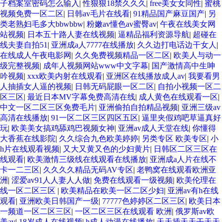
子档案室密码怎么输入
|
性狠狠18禁久久久
|
free美女女同性
|
蜜桃
视频免费一区二区
|
日韩av毛片在线看
|
91精品国产麻豆国产
|
另
类老熟妇毛多大bbwbbw
|
粉嫩av懂色av蜜臀av
|
午夜在线美女网
站视频
|
日本五十路人妻在线视频
|
逼精品福利资源导航
|
超碰在
线夫妻自拍51
|
亚洲成a人7777在线播放
|
久久边打电话边干女人
|
在线成人午夜电影网
|
久久免费视频精品一区二区
|
欧美人与动一
级完整视频
|
成年人视频网站www中文字幕
|
国产激情高中生呻
吟视频
|
xxx欧美内射在线观看
|
亚洲区在线播放成人av
|
我要看男
人抽插女人逼的视频
|
日韩无码屁眼一区二区
|
自拍小视频一区二
区三区
|
最近日本MV字幕免费高清在线
|
成人黄色在线观看一区
|
中文一区二区三区免费毛片
|
亚洲偷拍自拍精品视频
|
亚洲三级av
高清在线播放
|
91一区二区三区四区五区
|
逼里夹假鸡吧草逼真好
玩
|
欧美美女搞鸡舔鸡巴视频女神
|
亚洲av成人天堂在线
|
你懂得
大香蕉在线影院
|
久久综合九色欧美婷婷
|
另类专区 欧美专区
|
小
h片在线观看视频
|
又大又黄又色的少妇黄片
|
日韩区二区三区在
线观看
|
欧美激情三级线在线观看在线播放
|
亚洲成a人片在线不
卡一二三区
|
久久久久精品无码AV专区
|
老鸭窝在线观看欧洲亚
洲
|
涩爱av91人人妻人人做
|
免费在线观看一级视频
|
欧美伦理在
线一区二区三区
|
欧美精品在欧美一区二区少妇
|
亚洲av有h在线
观看
|
亚洲欧美日韩国产一级
|
77777色婷婷区二区三区
|
欧美日本
一频道一区二区三区
|
一区二区三区在线观看 欧洲
|
俄罗斯av欧
美av
|
18岁成人在线视频
|
h成人动漫在线播放
|
天天插天天干天天