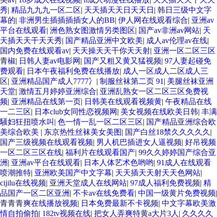
秀
|
精品九九九一区二区
|
天天插天天日天天日
|
韩日三级中文字
幕的
|
非洲男生插插插插女人的BB
|
伊人网在线观看综合
|
亚洲av
平台在线观看
|
洲色熟女图激情另类图区
|
国产av非洲av网站
|
天
天插天天干天天秀
|
国产精品亚洲中文欧美
|
成人av伦理av在线
|
国内免费在线观看av
|
天天操天天干你天天射
|
亚洲一区二区三区
青椒
|
日韩人妻av电影网
|
国产又粗又黄又猛视频
|
97人妻起碰免
费观看
|
日本午夜福利免费在线播放
|
成人一区成人二区成人三
区
|
亚洲精品国产成人7777冫
|
制服丝袜第二页 91
|
美腿丝袜亚洲
天堂
|
激情五月婷婷亚洲综合
|
亚洲乱熟女一区二区三区免费视
频
|
亚洲精品在线第一页
|
日韩美在线观看视频黄
|
午夜精品在线
一二三区
|
日本club女同性恋视频网
|
美女视频在线欧美日韩
|
丰满
騒妇狂扭喷水叫
|
色一情一乱一区二区三区
|
国产精品亚洲综合欧
美综合欧美
|
东京热性丝袜美女美图
|
国产白丝18禁久久久久久
|
国产三级视频在线观看视频
|
男人机巴插进女人逼视频
|
好吊视频
一区二区三区在线
|
福利片在线观看国产
|
99久久婷婷国产综合亚
洲
|
亚洲av平台在线观看
|
日本人体艺术色哟哟
|
91成人在线观看
喷潮推特
|
亚洲欧美国产中文字幕
|
天天插天天射天天色网站
|
cijilu在线视频
|
亚洲天堂成人在线网站
|
97成人福利免费视频
|
精
品国产一区二区亚洲
|
不卡av在线免费看
|
中国一级黄片免费视频
|
青青青爽在线播放视频
|
日本免费最新不卡视频
|
中文字幕欧美激
情自拍偷拍
|
182tv视频在线
|
把女人弄爽特黄a大片3人
|
久久久久