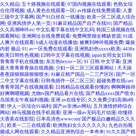
久久精品
|
五十路视频在线观看
|
97国内视频在线观看
|
色熟女综
合伦理视频
|
成人黄色在线观看一区
|
av传媒在线免费观看
|
人妻
三级中文字幕网
|
国产91白丝在一线播放
|
欧美一区二区成人综合
网
|
亚洲风情伊人第一页
|
91麻豆精品国产自产在线91
|
国产精品
久久高潮呻吟av
|
中文乱看字幕在线中文乱码
|
韩国三级视频在线
观看网站
|
亚洲网址在线免费观看
|
免费网禁拗女稀缺资源
|
91成
人爽片在线观看
|
h成人动漫在线播放
|
被爽到呻吟视频免费
|
爆操
内射 极品 91
|
av一区免费在线观看
|
亚洲熟妇色xxxxx欧美
|
4438x
欧美日韩性色视频
|
曰韩中文字幕在线视频
|
japan女同女女日韩
|
青青青手机在线播放
|
东京热heyzo一区
|
91 日韩 中文字幕
|
亚洲
最大青青青青操在线视频
|
少妇一区二区三区观看网站
|
天天躁
夜夜躁狠狠躁狠狠喷水
|
91麻豆精产国品一二三产区区
|
国产一区
二中文字幕在线看
|
日韩免插件一区二区三区
|
超碰免费在线cao
|
青青草国产在线视频观看
|
日韩精品在线观看你懂的
|
啊啊啊操得
好爽啊嗯视频
|
尤物tv国产精品看片在线
|
国产精品xxxx国产喷水
|
岛国美女午夜福利视频
|
亚洲 av在线专区
|
久久免费少妇高潮a特
黄
|
伊人一区综合91福利
|
国产av非洲av网站
|
五月激情婷婷综合
网站
|
神马视频在线手机观看
|
亚洲一级av无码毛片动漫
|
你懂得
大香蕉在线影院
|
日本高清色wwwcom
|
国产极品白嫩精品久久久
久
|
欧美一二三在线观看
|
欧洲熟妇女久久久久久久
|
九色自拍视
频成人网在线观看
|
久久精品亚洲热综合一本奇米
|
91久久国产精