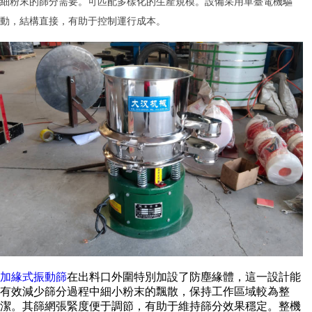
細粉末的篩分需要。可匹配多樣化的生產規模。設備采用單臺電機驅
動，結構直接，有助于控制運行成本。
加緣式振動篩
在出料口外圍特別加設了防塵緣體，這一設計能
有效減少篩分過程中細小粉末的飄散，保持工作區域較為整
潔。其篩網張緊度便于調節，有助于維持篩分效果穩定。整機