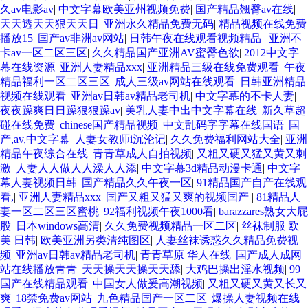
久av电影av
|
中文字幕欧美亚州视频免费
|
国产精品翘臀av在线
|
天天透天天狠天天日
|
亚洲永久精品免费无码
|
精品视频在线免费
播放15
|
国产av非洲av网站
|
日韩午夜在线观看视频精品
|
亚洲不
卡av一区二区三区
|
久久精品国产亚洲AV蜜臀色欲
|
2012中文字
幕在线资源
|
亚洲人妻精品xxx
|
亚洲精品三级在线免费观看
|
午夜
精品福利一区二区三区
|
成人三级av网站在线观看
|
日韩亚洲精品
视频在线观看
|
亚洲av日韩av精品老司机
|
中文字幕的不卡人妻
|
夜夜躁爽日日躁狠狠躁av
|
美乳人妻中出中文字幕在线
|
新久草超
碰在线免费
|
chinese国产精品视频
|
中文乱码字字幕在线国语
|
国
产,av,中文字幕
|
人妻女教师i沉沦记
|
久久免费福利网站大全
|
亚洲
精品午夜综合在线
|
青青草成人自拍视频
|
又粗又硬又猛又黄又刺
激
|
人妻人人做人人澡人人添
|
中文字幕3d精品动漫卡通
|
中文字
幕人妻视频日韩
|
国产精品久久午夜一区
|
91精品国产自产在线观
看,
|
亚洲人妻精品xxx
|
国产又粗又猛又爽的视频国产
|
81精品人
妻一区二区三区蜜桃
|
92福利视频午夜1000看
|
barazzares熟女大屁
股
|
日本windows高清
|
久久免费视频精品一区二区
|
丝袜制服 欧
美 日韩
|
欧美亚洲另类清纯图区
|
人妻丝袜诱惑久久精品免费视
频
|
亚洲av日韩av精品老司机
|
青青草原 华人在线
|
国产成人成网
站在线播放青青
|
天天操天天操天天舔
|
大鸡巴操出淫水视频
|
99
国产在线精品观看
|
中国女人做爰高潮视频
|
又粗又硬又黄又长又
爽
|
18禁免费av网站
|
九色精品国产一区二区
|
爆操人妻视频在线