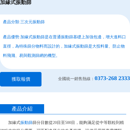
加緣式振動篩
產品分類:三次元振動篩
產品優勢:加緣式振動篩是在普通振動篩基礎上加強包邊，增大進料口
直徑，為特殊篩分物料而設計的，加緣式振動篩是大投料量、防止物
料飛濺、易與觀測篩網的機型。
0373-268 2333
獲取報價
全國統一銷售熱線：
產品介紹
加緣式
振動篩
篩分目數從20目至500目，能夠滿足從中等顆粒到精