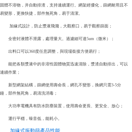
固體不溶物，并自動排渣，支持連續運行。網架經優化，篩網耐用且不
易變形，更換快捷，部件無死角，易于清潔。
加緣式設計，防止漿液飛濺，大觀察口，易于觀察篩面；
全密封液體不泄露，處理量大。過濾細可達5um（微米）；
出料口可以360度任意調整，與現場銜接方便易行；
能把各類漿液中的非溶性固體物質迅速清除，漿渣自動排出，可以
連續作業；
新型網架結構，篩網使用壽命長，網孔不變形，換網只需3-5分
鐘，部件無死角，易清洗消毒；
大功率電機具有防水防塵裝置，使用壽命更長、更安全、放心；
運行平穩，噪音低，能耗小。
加緣式振動篩產品性能