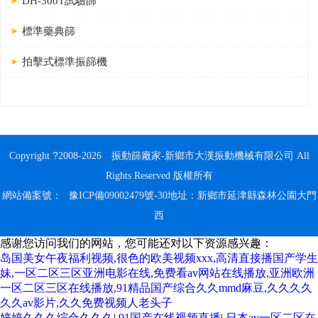
DH-300T試驗篩
標準藥典篩
拍擊式標準振篩機
?
Copyright
2008-2026
振動篩廠家
-新鄉市大漢振動機械有限公司 All
Rights Reserved 版權所有
網站備案號：
豫ICP備09002479號-30
地址：新鄉市延津縣森林公園大門
西
感谢您访问我们的网站，您可能还对以下资源感兴趣：
岛国美女午夜福利视频,很色的欧美视频xxx,高清直接播国产学生
妹,一区二区三区亚洲电影在线,免费看av网站在线播放,亚洲欧洲
一区二区三区在线播放,91精品国产综合久久mmd麻豆,久久久久
久久av影片,久久免费视频人老头子
婷婷久久久综合久久久
|
91国产在线视频直播
|
日本av一区二区在