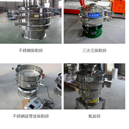
不銹鋼振動篩
三次元振動篩
不銹鋼超聲波振動篩
氣旋篩