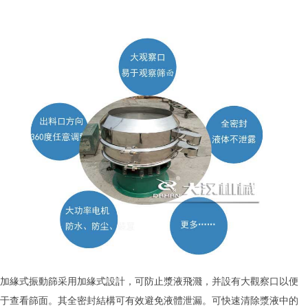
加緣式振動篩采用加緣式設計，可防止漿液飛濺，并設有大觀察口以便
于查看篩面。其全密封結構可有效避免液體泄漏。可快速清除漿液中的