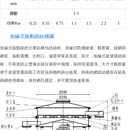
mm
層數
1-5
功率Kw
0.25
0.55
0.75
1.1
1.5
2.2
3
加緣式振動篩結構圖
加緣式振動篩的主要結構包括篩框、加緣式防濺裙邊、觀察窗、篩網與
網架、振動電機、出料口、減震彈簧及底座。其中，加緣式裙邊環繞篩
框，可有效防止漿液在篩分過程中飛濺，保持現場潔凈。大尺寸觀察窗
便于直接查看篩面工作狀況與物料篩分效果。特殊的網架結構旨在延長
篩網使用壽命，保持網孔穩定，并可實現快速更換。