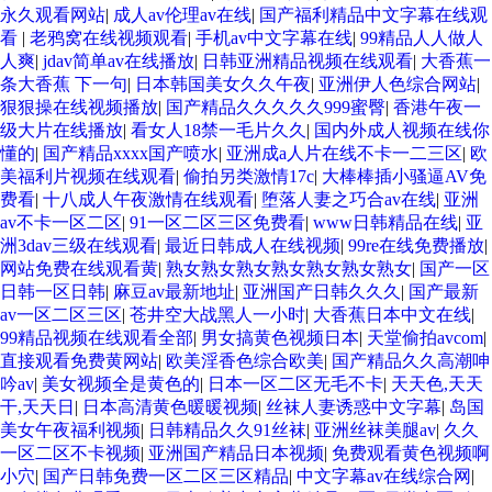
永久观看网站
|
成人av伦理av在线
|
国产福利精品中文字幕在线观
看
|
老鸦窝在线视频观看
|
手机av中文字幕在线
|
99精品人人做人
人爽
|
jdav简单av在线播放
|
日韩亚洲精品视频在线观看
|
大香蕉一
条大香蕉 下一句
|
日本韩国美女久久午夜
|
亚洲伊人色综合网站
|
狠狠操在线视频播放
|
国产精品久久久久久999蜜臀
|
香港午夜一
级大片在线播放
|
看女人18禁一毛片久久
|
国内外成人视频在线你
懂的
|
国产精品xxxx国产喷水
|
亚洲成a人片在线不卡一二三区
|
欧
美福利片视频在线观看
|
偷拍另类激情17c
|
大棒棒插小骚逼AV免
费看
|
十八成人午夜激情在线观看
|
堕落人妻之巧合av在线
|
亚洲
av不卡一区二区
|
91一区二区三区免费看
|
www日韩精品在线
|
亚
洲3dav三级在线观看
|
最近日韩成人在线视频
|
99re在线免费播放
|
网站免费在线观看黄
|
熟女熟女熟女熟女熟女熟女熟女
|
国产一区
日韩一区日韩
|
麻豆av最新地址
|
亚洲国产日韩久久久
|
国产最新
av一区二区三区
|
苍井空大战黑人一小时
|
大香蕉日本中文在线
|
99精品视频在线观看全部
|
男女搞黄色视频日本
|
天堂偷拍avcom
|
直接观看免费黄网站
|
欧美淫香色综合欧美
|
国产精品久久高潮呻
吟av
|
美女视频全是黄色的
|
日本一区二区无毛不卡
|
天天色,天天
干,天天日
|
日本高清黄色暖暖视频
|
丝袜人妻诱惑中文字幕
|
岛国
美女午夜福利视频
|
日韩精品久久91丝袜
|
亚洲丝袜美腿av
|
久久
一区二区不卡视频
|
亚洲国产精品日本视频
|
免费观看黄色视频啊
小穴
|
国产日韩免费一区二区三区精品
|
中文字幕av在线综合网
|