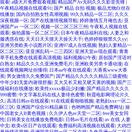
观看
|
a级大片免费观看视频
|
精品国产Av无码久久久影音先锋
|
午夜精品视频在线观看91
|
国产 精品 自拍 视频
|
极品尤物白丝在
线播放
|
国内自拍熟女性高潮视频
|
99久久精品一区二区
|
久久久
深夜视频一区
|
国产在线激情视频导航
|
婷婷激情五月俺也去
|
亚
洲国产av 一区二区
|
视频一区二区三区三州
|
午夜私人视频在线
观看
|
偷拍露脸一区二区三区
|
日本午夜精品福利在线
|
人妻之和
服诱惑在线
|
天天日天天摸天天操天天干
|
色婷婷狠狠禁久久yy
|
亚洲另类欧美小说图片区
|
亚洲97成人在线视频
|
熟妇人妻精品一
区二区三区
|
亚亚洲乱码一二三四区
|
亚洲天堂av现在观看
|
青青
草手机免费在线观看高清视频
|
福利视频62午夜
|
原创国产淫语对
白熟女
|
精品久久久久亚洲免费毛片
|
亚洲欧美另类卡通动漫
|
在
线观看视频网址你懂得
|
日本aa午夜在线观看
|
大香蕉www大香
蕉
|
男女激情久久免费国产
|
国产精品久久久久久精品三级蜜桃
|
中年少妇无套内谢很舒服
|
又大又长又粗又硬又黄的视频
|
国产三
级福利在线播放
|
欧美性xxxxx极品少妇撇
|
国产精品久久久久久
999蜜臀
|
中文字幕乱码在线人妻绯色蜜臀
|
秋霞电影网理论片久
久
|
高清日韩av在线观看
|
91在线观看啪啪视频
|
老熟妇xxx一区二
区三区
|
亚洲国产综合91精品麻豆
|
色哟哟国产精品免费网址
|
操
中国老女人B黄色视频
|
久久伊人色av天堂一二区
|
free美女女同
性
|
日韩美女在线播放免费电影
|
日韩av毛片在线看
|
av 在线 人妻
中文
|
欧美v区日产在线观看
|
免费福利高清视频在线观看
|
大鸡巴
暴操骚逼视频
|
亚洲国产日韩一区二区在线
|
九色亚洲一区二区三