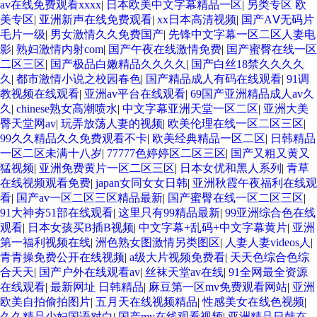
av在线免费观看xxxx
|
日本欧美中文字幕精品一区
|
另类专区 欧
美专区
|
亚洲新声在线免费观看
|
xx日本高清视频
|
国产AⅤ无码片
毛片一级
|
男女激情久久免费国产
|
先锋中文字幕一区二区人妻电
影
|
熟妇激情内射com
|
国产午夜在线激情免费
|
国产蜜臀在线一区
二区三区
|
国产极品白嫩精品久久久久
|
国产白丝18禁久久久久
久
|
都市激情小说之校园春色
|
国产精品成人有码在线观看
|
91调
教视频在线观看
|
亚洲av平台在线观看
|
69国产亚洲精品成人av久
久
|
chinese熟女高潮喷水
|
中文字幕亚洲天堂一区二区
|
亚洲大美
臀天堂网av
|
玩弄放荡人妻的视频
|
欧美伦理在线一区二区三区
|
99久久精品久久免费观看不卡
|
欧美经典精品一区二区
|
日韩精品
一区二区未满十八岁
|
77777色婷婷区二区三区
|
国产又粗又黄又
猛视频
|
亚洲免费黄片一区二区三区
|
日本女优和黑人系列
|
青草
在线视频观看免费
|
japan女同女女日韩
|
亚洲秋霞午夜福利在线观
看
|
国产av一区二区三区精品最新
|
国产蜜臀在线一区二区三区
|
91大神夯51部在线观看
|
这里只有99精品最新
|
99亚洲综合色在线
观看
|
日本女孩买B插B视频
|
中文字幕+乱码+中文字幕黄片
|
亚洲
第一福利视频在线
|
洲色熟女图激情另类图区
|
人妻人妻videos人
|
青青操免费公开在线视频
|
a级大片视频免费看
|
天天色综合色综
合天天
|
国产户外在线观看av
|
丝袜天堂av在线
|
91全网最全资源
在线观看
|
最新网址 日韩精品
|
麻豆第一区mv免费观看网站
|
亚洲
欧美自拍偷拍图片
|
五月天在线视频精品
|
性感美女在线色视频
|
久久精品少妇国语对白
|
国产mv在线观看视频
|
亚洲精品日韩在