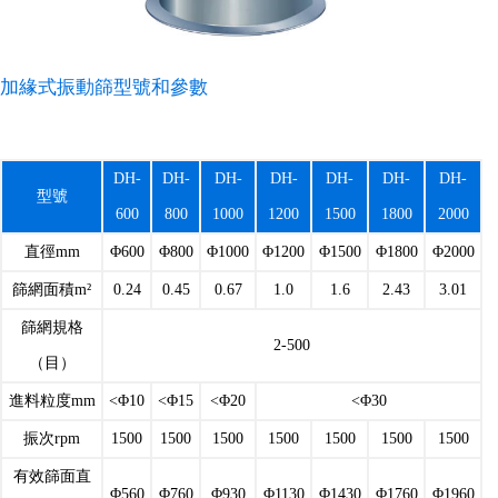
加緣式振動篩型號和參數
DH-
DH-
DH-
DH-
DH-
DH-
DH-
型號
600
800
1000
1200
1500
1800
2000
直徑mm
Φ600
Φ800
Φ1000
Φ1200
Φ1500
Φ1800
Φ2000
篩網面積m²
0.24
0.45
0.67
1.0
1.6
2.43
3.01
篩網規格
2-500
（目）
進料粒度mm
<Φ10
<Φ15
<Φ20
<Φ30
振次rpm
1500
1500
1500
1500
1500
1500
1500
有效篩面直
Φ560
Φ760
Φ930
Φ1130
Φ1430
Φ1760
Φ1960