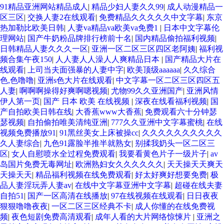
91精品亚洲网站精品成人
|
精品少妇人妻久久99
|
成人动漫精品一
区三区
|
交换人妻2在线观看
|
免费精品久久久久久中文字幕
|
东京
热加勒比欧美日韩
|
人妻va精品va欧美va免费1
|
日本中文字幕伦
理网站
|
国产牛奶粉品牌排行榜前十名
|
国内精品偷拍福利视频
|
日韩精品人妻久久久一区
|
亚洲一区二区三区四区老阿姨
|
福利视
频合集午夜150
|
人人妻人人澡人人爽精品日本
|
国产精品大片在
线观看
|
上司当夫面强暴的人妻中字
|
欧美顶级aaaaaa
|
久久综合
色,色噜噜
|
亚洲s色大片在线观看
|
中文字幕一区二区三区四区五
人妻
|
啊啊啊操得好爽啊嗯视频
|
尤物99久久亚洲国产
|
亚洲风情
伊人第一页
|
国产 日本 欧美 在线视频
|
深夜在线看福利视频
|
国
产自拍欧美日韩在线
|
大香蕉www大香蕉
|
免费观看六十分钟瑟
瑟视频
|
自拍偷拍唯美清纯亚洲
|
777久久亚洲中文字幕蜜桃
|
在线
视频免费播放91
|
91黑丝美女上床被操cc
|
久久久久久久久久久久
久人妻综合
|
九色91露脸半推半就熟女
|
别揉我奶头一区二区三
区
|
女人自慰喷水全过程免费观看
|
我要看黄色片子一级片子
|
av
岛国片免费无毒网址
|
欧洲熟妇女久久久久久久
|
天天操天天爽天
天操天天
|
精品福利视频在线免费观看
|
好太好爽好想要免费
|
极
品人妻淫玩弄人妻av
|
在线中文字幕亚洲中文字幕
|
超碰在线夫妻
自拍51
|
国产一区高清在线播放
|
97在线视频在线观看
|
日日夜夜
狠狠噜噜夜夜
|
一区二区三区经典不卡
|
成人你懂的在线免费视
频
|
夜色短剧免费高清观看
|
成年人看的大片网络惊悚片
|
亚洲之