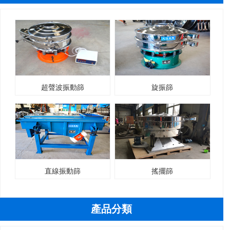
超聲波振動篩
旋振篩
直線振動篩
搖擺篩
產品分類