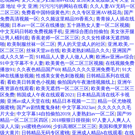
源 地址 中文 亚洲
|
污污污污的网站在线看
|
久久人妻AV无码一区
二区三区
|
免费看中国特级黄色片
|
久久专区亚洲AV桃花岛
|
国产
免费高清视频一区
|
久久频这里精品99香蕉久
|
青青操人人插在线
视频
|
日本av一区二区在线播放
|
五十路熟女人妻一区二区视频
|
中文无码日韩欧免费视频手机
|
亚洲综合图自拍偷拍
|
美女张开腿
让男人桶到底
|
香蕉老师一区二区三区
|
久久女性裸体无遮挡啪
啪
|
欧美制服丝袜一区二区
|
男人的天堂成人的社区
|
亚洲,欧美,一
区二区三区
|
丝袜天堂av在线
|
欧美老熟妇精品久久久
|
亚洲国产
成人久久笫一页
|
91精品人人妻人人做人人爽
|
欧洲av亚洲av综合
|
91中文字幕不卡人妻
|
欧美黄色一区二区三区视频
|
在线视频免费
播放91
|
久久夜色精品国产69
|
精品久久久久亚洲免费毛片
|
91大
神在线播放视频
|
性感美女黄色刺激视频
|
日韩精品系列在线观
看
|
看欧美日韩黄色小视频
|
偷拍国内午夜激情视频线上
|
亚洲午
夜资源在线观看
|
欧美无遮挡一区二区三区
|
欧美黄色一区二区三
区免费
|
韩国成人午夜在线观看2021
|
日本精品高清在线不卡视
频
|
亚洲av成人天堂在线
|
精品日本视频一二三
|
精品一区尤物视
频蜜桃
|
国产av剧情魔鬼身材
|
中文字幕2023av
|
久久久久久久毛
片大全
|
中文字幕14自拍偷拍2019
|
人妻熟妇av一区二区
|
国产99
精品一区二区三区四区
|
2018狠狠日很很操
|
97人妻人人爽人人
澡人人澡
|
ysl蜜桃色6696
|
少妇高潮区二区三区
|
美国和俄罗斯特
级大黄片
|
日韩精品无码专区蜜桃
|
亚洲成人精品h在线观看
|
在线