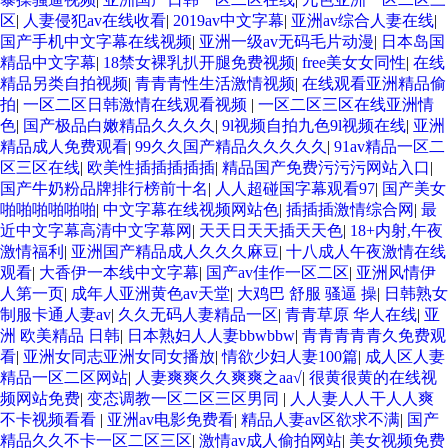
区
|
人妻侵犯av在线收看
|
2019av中文字幕
|
亚洲av综合人妻在线
|
国产手机中文字幕在线视频
|
亚洲一级av无码毛片动漫
|
日本岛国
精品中文字幕
|
18禁女裸乳扒开腿免费视频
|
free美女女同性
|
在线
精品另类自拍视频
|
青青青性生活激情视频
|
在线观看亚洲精品偷
拍
|
一区二区日韩激情在线观看视频
|
一区二区三区在线亚洲情
色
|
国产极品白嫩精品久久久久
|
9l视频自拍九色9l视频在线
|
亚洲
精品成人免费观看
|
99久久国产精品久久久久久
|
91av精品一区二
区三区在线
|
欧美性插插插插插
|
精品国产免费污污污网站入口
|
国产牛奶粉品牌排行榜前十名
|
人人超碰国字幕观看97
|
国产美女
啪啪啪啪啪啪
|
中文字幕在线视频网站色
|
插插插激情综合网
|
最
近中文字幕高清中文字幕网
|
天天日天天插天天色
|
18+内射,午夜
激情福利
|
亚洲国产精品成人久久久麻豆
|
十八成人午夜激情在线
观看
|
大香伊一本线中文字幕
|
国产av佳作一区二区
|
亚洲风情伊
人第一页
|
成年人亚洲黄色av天堂
|
大鸡巴 舒服 骚逼 操
|
日韩熟女
制服卡通人妻av
|
久久无码人妻精品一区
|
青青草原 华人在线
|
亚
洲 欧美精品 日韩
|
日本熟妇人人妻bbwbbw
|
青青青青青久免费观
看
|
亚洲女同志亚洲女同女播放
|
情欲少妇人妻100篇
|
成人区人妻
精品一区二区网站
|
人妻爽爽久久爽爽之aa√
|
很黄很黄的在线视
频网站免费
|
变态调教一区二区三区男同
|
人人妻人人干人人爽
不卡视频看看
|
亚洲av电影免费看
|
精品人妻av区欲求不满
|
国产
精品久久不卡一区二区三区
|
激情av成人偷拍网站
|
美女视频免费