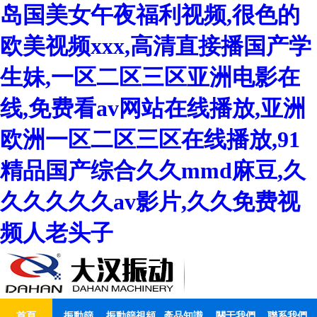
岛国美女午夜福利视频,很色的
欧美视频xxx,高清直接播国产学
生妹,一区二区三区亚洲电影在
线,免费看av网站在线播放,亚洲
欧洲一区二区三区在线播放,91
精品国产综合久久mmd麻豆,久
久久久久久av影片,久久免费视
频人老头子
首頁
振動篩
振動篩視頻
產品知識
關于我們
聯系我們