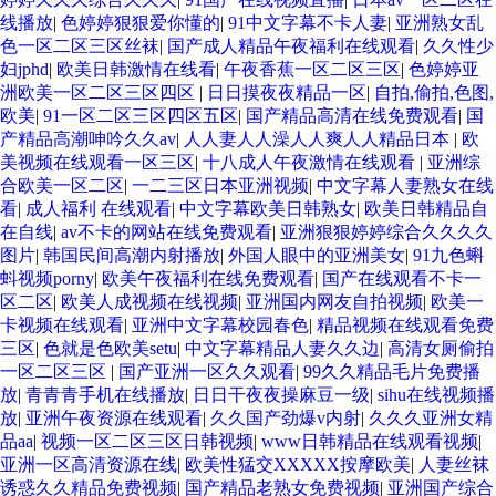
线播放
|
色婷婷狠狠爱你懂的
|
91中文字幕不卡人妻
|
亚洲熟女乱
色一区二区三区丝袜
|
国产成人精品午夜福利在线观看
|
久久性少
妇jphd
|
欧美日韩激情在线看
|
午夜香蕉一区二区三区
|
色婷婷亚
洲欧美一区二区三区四区
|
日日摸夜夜精品一区
|
自拍,偷拍,色图,
欧美
|
91一区二区三区四区五区
|
国产精品高清在线免费观看
|
国
产精品高潮呻吟久久av
|
人人妻人人澡人人爽人人精品日本
|
欧
美视频在线观看一区三区
|
十八成人午夜激情在线观看
|
亚洲综
合欧美一区二区
|
一二三区日本亚洲视频
|
中文字幕人妻熟女在线
看
|
成人福利 在线观看
|
中文字幕欧美日韩熟女
|
欧美日韩精品自
在自线
|
av不卡的网站在线免费观看
|
亚洲狠狠婷婷综合久久久久
图片
|
韩国民间高潮内射播放
|
外国人眼中的亚洲美女
|
91九色蝌
蚪视频porny
|
欧美午夜福利在线免费观看
|
国产在线观看不卡一
区二区
|
欧美人成视频在线视频
|
亚洲国内网友自拍视频
|
欧美一
卡视频在线观看
|
亚洲中文字幕校园春色
|
精品视频在线观看免费
三区
|
色就是色欧美setu
|
中文字幕精品人妻久久边
|
高清女厕偷拍
一区二区三区
|
国产亚洲一区久久观看
|
99久久精品毛片免费播
放
|
青青青手机在线播放
|
日日干夜夜操麻豆一级
|
sihu在线视频播
放
|
亚洲午夜资源在线观看
|
久久国产劲爆v内射
|
久久久亚洲女精
品aa
|
视频一区二区三区日韩视频
|
www日韩精品在线观看视频
|
亚洲一区高清资源在线
|
欧美性猛交XXXXX按摩欧美
|
人妻丝袜
诱惑久久精品免费视频
|
国产精品老熟女免费视频
|
亚洲国产综合