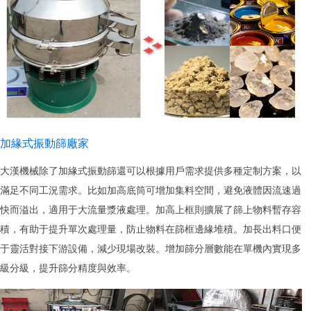
加緣式振動篩廠家
大漢機械除了加緣式振動篩還可以根據用戶需求提供多種定制方案，以
滿足不同工況需求。比如加高底筒可增加集料空間，避免液體因流速過
快而溢出，適用于大流量漿液處理。加高上框則擴展了篩上物料暫存容
積，有助于提升單次處理量，防止物料在篩框邊緣堆積。加長出料口便
于靈活對接下游設備，減少現場改裝。增加篩分層數能在單機內實現多
級分級，提升篩分精度與效率。